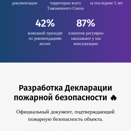
документации
территории всего
за последние 5 лет
Таможенного Союза
42%
87%
компаний приходят
клиентов регулярно
по рекомендациям
заказывают у нас
коллег
консультацию
Разработка Декларации
пожарной безопасности 🔥
Официальный документ, подтверждающий
пожарную безопасность объекта.