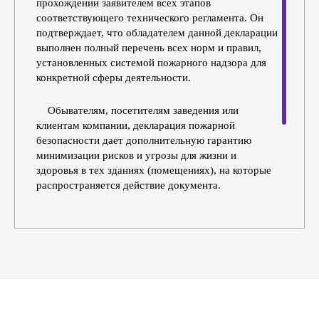
прохождении заявителем всех этапов
соответствующего технического регламента. Он
подтверждает, что обладателем данной декларации
выполнен полный перечень всех норм и правил,
установленных системой пожарного надзора для
конкретной сферы деятельности.
Обывателям, посетителям заведения или
клиентам компании, декларация пожарной
безопасности дает дополнительную гарантию
минимизации рисков и угрозы для жизни и
здоровья в тех зданиях (помещениях), на которые
распространяется действие документа.
В Санкт-Петербурге, декларация пожарной
безопасности должна оформляться всеми
руководителям и владельцам организаций,
поднадзорные здания которых попадают в
перечень помещений, подлежащих обязательному
декларированию. Это требование регулярно
проверяется надзорными органами и за его