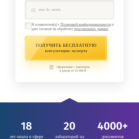
Я ознакомлен(а) с
Политикой конфиденциальности
и
даю согласие на обработку
персональных данных
.
ПОЛУЧИТЬ БЕСПЛАТНУЮ
консультацию эксперта
Оформление с занесением
в реестр от 15 000 ₽
18
20
4000+
лет опыта в сфере
лабораторий на
документов